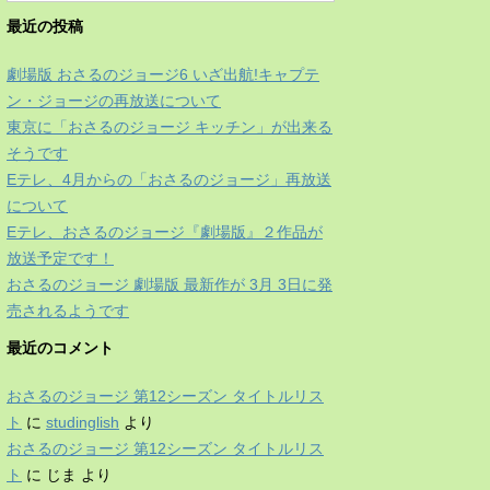
最近の投稿
劇場版 おさるのジョージ6 いざ出航!キャプテ
ン・ジョージの再放送について
東京に「おさるのジョージ キッチン」が出来る
そうです
Eテレ、4月からの「おさるのジョージ」再放送
について
Eテレ、おさるのジョージ『劇場版』２作品が
放送予定です！
おさるのジョージ 劇場版 最新作が 3月 3日に発
売されるようです
最近のコメント
おさるのジョージ 第12シーズン タイトルリス
ト
に
studinglish
より
おさるのジョージ 第12シーズン タイトルリス
ト
に
じま
より