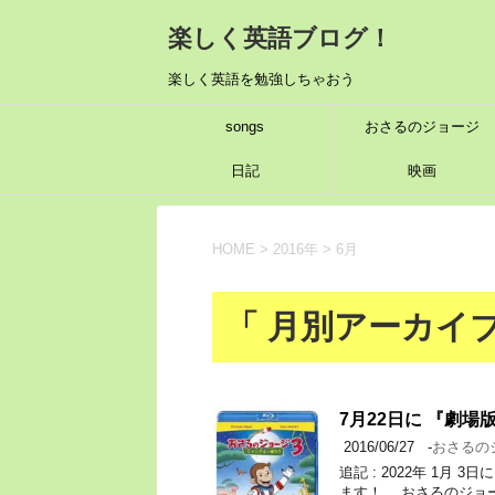
楽しく英語ブログ！
楽しく英語を勉強しちゃおう
songs
おさるのジョージ
日記
映画
HOME
>
2016年
>
6月
「 月別アーカイブ：
7月22日に 『劇場
2016/06/27
-
おさるの
追記 : 2022年 1
ます！ おさるのジョ