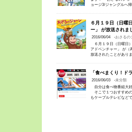
ョージ3/ジャングルへ帰
６月１９日（日曜日
ー」 が放送されま
2016/06/04
-
おさるの
６月１９日（日曜日） Ｅ
アドベンチャー」 が（
放送されたことがありま
「食べまくり！ドライ
2016/06/03
-
未分類
自分は食べ物番組大好
そこで１つおすすめの番
もケーブルテレビなどで