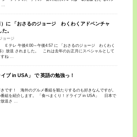
 …
）に 「おさるのジョージ わくわくアドベンチャ
した。
ジョージ
テレ 午後4:00～午後4:57 に 「おさるのジョージ わくわく
再）放送 されました。 これは去年のお正月にスペシャルとして
すね …
ブ in USA」 で 英語の勉強っ！
きです！ 海外のグルメ番組を観たりするのも好きなんですが。
組を紹介します。 「食べまくり！ドライブ in USA」 日本で
放送さ …