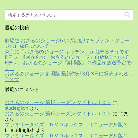
最近の投稿
劇場版 おさるのジョージ6 いざ出航!キャプテン・ジョー
ジの再放送について
東京に「おさるのジョージ キッチン」が出来るそうです
Eテレ、4月からの「おさるのジョージ」再放送について
Eテレ、おさるのジョージ『劇場版』２作品が放送予定で
す！
おさるのジョージ 劇場版 最新作が 3月 3日に発売されるよ
うです
最近のコメント
おさるのジョージ 第12シーズン タイトルリスト
に
studinglish
より
おさるのジョージ 第12シーズン タイトルリスト
に
じま
より
ファミリータイズ ＤＶＤボックス リニューアル版？
に
studinglish
より
ファミリータイズ ＤＶＤボックス リニューアル版？