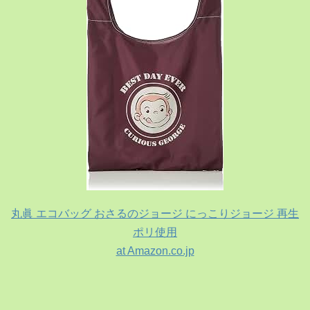
丸眞 エコバッグ おさるのジョージ にっこりジョージ 再生
ポリ使用
at Amazon.co.jp