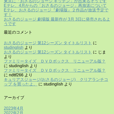
東京に「おさるのジョージ キッチン」が出来るそうです
Eテレ、4月からの「おさるのジョージ」再放送について
Eテレ、おさるのジョージ『劇場版』２作品が放送予定で
す！
おさるのジョージ 劇場版 最新作が 3月 3日に発売されるよ
うです
最近のコメント
おさるのジョージ 第12シーズン タイトルリスト
に
studinglish
より
おさるのジョージ 第12シーズン タイトルリスト
に
じま
より
ファミリータイズ ＤＶＤボックス リニューアル版？
に
studinglish
より
ファミリータイズ ＤＶＤボックス リニューアル版？
に
ndttf266
より
キュリアスジョージ(おさるのジョージ) クリアランチコ
ップ を買ったよ。
に
studinglish
より
アーカイブ
2023年4月
2022年2月