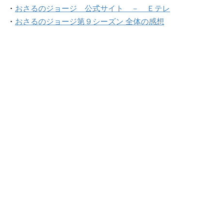
・
おさるのジョージ 公式サイト － Ｅテレ
・
おさるのジョージ第９シーズン 全体の感想