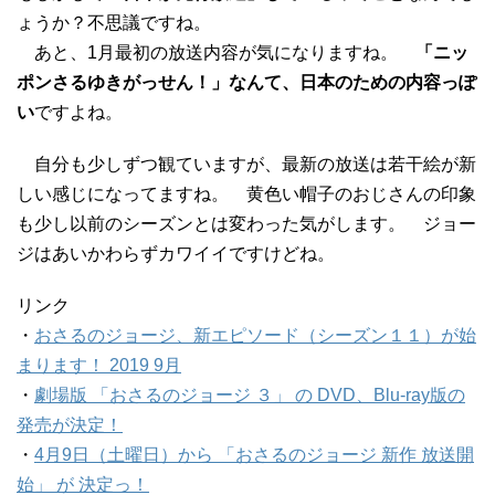
ょうか？不思議ですね。
あと、1月最初の放送内容が気になりますね。
「ニッ
ポンさるゆきがっせん！」なんて、日本のための内容っぽ
い
ですよね。
自分も少しずつ観ていますが、最新の放送は若干絵が新
しい感じになってますね。 黄色い帽子のおじさんの印象
も少し以前のシーズンとは変わった気がします。 ジョー
ジはあいかわらずカワイイですけどね。
リンク
・
おさるのジョージ、新エピソード（シーズン１１）が始
まります！ 2019 9月
・
劇場版 「おさるのジョージ ３」 の DVD、Blu-ray版の
発売が決定！
・
4月9日（土曜日）から 「おさるのジョージ 新作 放送開
始」 が 決定っ！