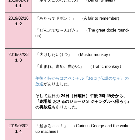
2019/02/09
「車イスにのったビル」 （Bill on wheels）
１１
2019/02/16
「あたってドボン！」 （A fair to remember）
１２
「ぜんぶでな～んびき」 （The great doxie round-
up）
2019/02/23
「火けしたいけつ」 （Muster monkey）
１３
「止まれ、進め、曲がれ」 （Traffic monkey）
午後４時からはスペシャル『おばけ伝説のなぞ』の
放送
がありました。
そして翌日の
24日（日曜日）午後 3時 45分から、
『劇場版 おさるのジョージ３ ジャングルへ帰ろう』
の再放送
もありました。
2019/03/02
「起きろ～～！」 （Curious George and the wake-
１４
up machine）