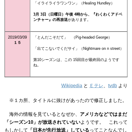
「イライライラワンワン」（Healing Hundley）
3月 3日（日曜日）午後 4時から、『わくわくアドベ
ンチャー』の再放送
があります。
2019/03/09
「とんだこそだて」 （Pig-headed George）
１５
「出てこないでくだサイ」（Nightmare on n street）
第10シーズンは、この 15回目が最終回のようです
ね。
Wikipedia
と
Ｅテレ
、
tvdb
より
※１カ所、タイトルに抜けがあったので修正しました。
海外の情報を見ているとなぜか、
アメリカなどではまだ
「シーズン10」が放送されていない
ようです。 これって
もしかして
「日本が先行放送」している
ってことなんでし