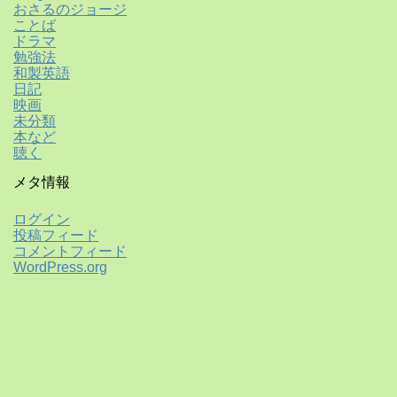
おさるのジョージ
ことば
ドラマ
勉強法
和製英語
日記
映画
未分類
本など
聴く
メタ情報
ログイン
投稿フィード
コメントフィード
WordPress.org