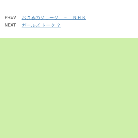
PREV
おさるのジョージ － ＮＨＫ
NEXT
ガールズ トーク ？