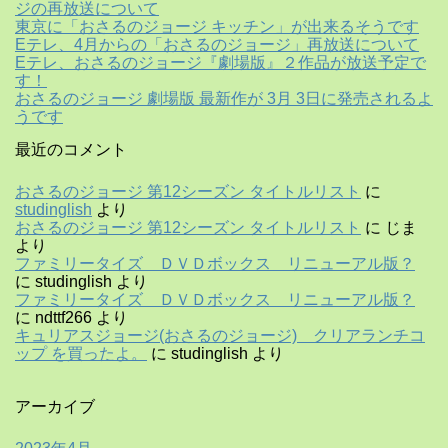
ジの再放送について
東京に「おさるのジョージ キッチン」が出来るそうです
Eテレ、4月からの「おさるのジョージ」再放送について
Eテレ、おさるのジョージ『劇場版』２作品が放送予定で
す！
おさるのジョージ 劇場版 最新作が 3月 3日に発売されるよ
うです
最近のコメント
おさるのジョージ 第12シーズン タイトルリスト
に
studinglish
より
おさるのジョージ 第12シーズン タイトルリスト
に
じま
より
ファミリータイズ ＤＶＤボックス リニューアル版？
に
studinglish
より
ファミリータイズ ＤＶＤボックス リニューアル版？
に
ndttf266
より
キュリアスジョージ(おさるのジョージ) クリアランチコ
ップ を買ったよ。
に
studinglish
より
アーカイブ