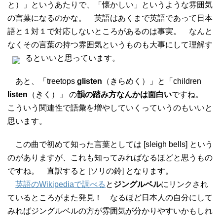
と）」というあたりで、「懐かしい」というような雰囲気
の言葉になるのかな。 英語はあくまで英語であって日本
語と１対１で対応しないところがあるのは事実。 なんと
なくその言葉の持つ雰囲気というものも大事にして理解す
るといいと思っています。
あと、「treetops
glisten
（きらめく）」と「children
listen
（きく）」 の
韻の踏み方なんかは面白い
ですね。
こういう関連性で語彙を増やしていくっていうのもいいと
思います。
この曲で初めて知った言葉としては [sleigh bells] という
のがありますが、これも知ってみればなるほどと思うもの
ですね。 直訳すると [ソリの鈴] となります。
英語のWikipediaで調べる
と
ジングルベル
にリンクされ
ているところがまた発見！ なるほど日本人の自分にして
みればジングルベルの方が雰囲気が分かりやすいかもしれ