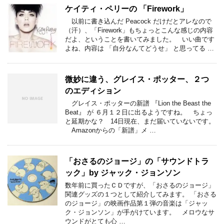
ケイティ・ペリーの 「Firework」
以前に書き込んだ Peacock だけだとアレなので
（汗）、「Firework」もちょっとこんな感じの内容
だよ、ということを書いてみました。 いい曲です
よね、内容は 「自分なんてどうせ」 と思ってる …
微妙に違う、グレイス・ポッター、２つ
のエディション
グレイス・ポッターの新譜 『Lion the Beast the
Beat』 が ６月１２日に出るようですね。 ちょっ
と延期かな？ 14日現在、まだ届いていないです。
Amazonからの「新譜」メ …
「おさるのジョージ」の「サウンドトラ
ック」by ジャック・ジョンソン
数年前に買ったＣＤですが、「おさるのジョージ」
関連グッズの１つとして紹介してみます。 「おさる
のジョージ」の映画作品第１弾の音楽は「ジャッ
ク・ジョンソン」が手がけています。 メロウなサ
ウンドがとても心 …