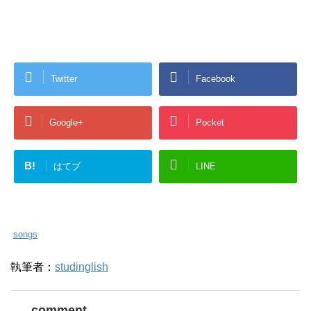
Twitter
Facebook
Google+
Pocket
B!
はてブ
LINE
-
songs
執筆者：
studinglish
comment