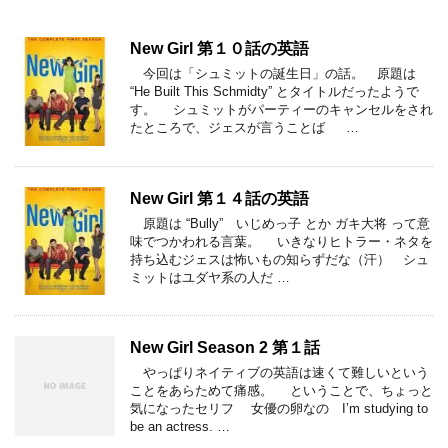
New Girl 第１０話の英語
今回は「シュミットの誕生日」の話。 原題は
“He Built This Schmidty” とタイトルだったようで
す。 シュミットがパーティーのキャンセルをされ
たところで、ジェスが言うことば …
New Girl 第１４話の英語
原題は “Bully” いじめっ子 とか ガキ大将 って意
味でつかわれる言葉。 いきなりヒトラー・ネタを
持ち込むジェスは怖いもの知らずだな（汗） シュ
ミットはユダヤ系の人だ …
New Girl Season 2 第１話
やっぱりネイティブの英語は速くて難しいという
ことをあらためて痛感。 ということで、ちょっと
気になったセリフ 女優の卵なの I’m studying to
be an actress. …