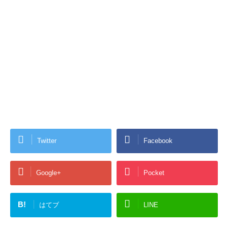
Twitter
Facebook
Google+
Pocket
B!
はてブ
LINE