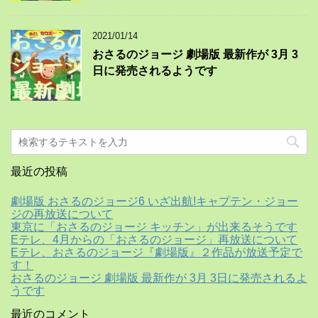
2021/01/14
おさるのジョージ 劇場版 最新作が 3月 3
日に発売されるようです
最近の投稿
劇場版 おさるのジョージ6 いざ出航!キャプテン・ジョー
ジの再放送について
東京に「おさるのジョージ キッチン」が出来るそうです
Eテレ、4月からの「おさるのジョージ」再放送について
Eテレ、おさるのジョージ『劇場版』２作品が放送予定で
す！
おさるのジョージ 劇場版 最新作が 3月 3日に発売されるよ
うです
最近のコメント