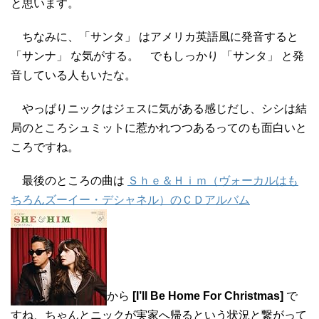
と思います。
ちなみに、「サンタ」 はアメリカ英語風に発音すると
「サンナ」 な気がする。 でもしっかり 「サンタ」 と発
音している人もいたな。
やっぱりニックはジェスに気がある感じだし、シシは結
局のところシュミットに惹かれつつあるってのも面白いと
ころですね。
最後のところの曲は
Ｓｈｅ＆Ｈｉｍ（ヴォーカルはも
ちろんズーイー・デシャネル）のＣＤアルバム
から
[I’ll Be Home For Christmas]
で
すね、ちゃんとニックが実家へ帰るという状況と繋がって