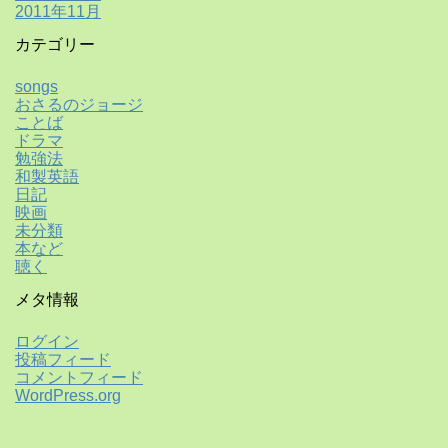
2011年11月
カテゴリー
songs
おさるのジョージ
ことば
ドラマ
勉強法
和製英語
日記
映画
未分類
本など
聴く
メタ情報
ログイン
投稿フィード
コメントフィード
WordPress.org