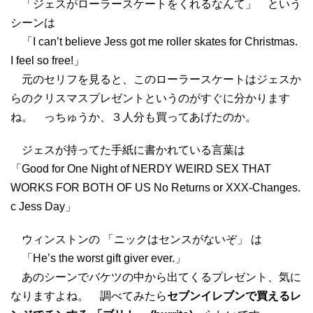
「ジェスがローラースケートをくれるなんて」 という
シーンは
「I can’t believe Jess got me roller skates for Christmas.
I feel so free!」
元のセリフを見ると、このローラースケートはジェスか
らのクリスマスプレゼントというのがすぐに分かります
ね。 っちゅうか、３人分も買ってあげたのか。
ジェスが持ってた手紙に書かれている言葉は
「Good for One Night of NERDY WEIRD SEX THAT
WORKS FOR BOTH OF US No Returns or XXX-Changes.
c Jess Day」
ウィンストンの 「ニックはセンスがないぞ」 は
「He’s the worst gift giver ever.」
あのシーンでバケツの中から出てくるプレゼント、気に
なりますよね。 調べてみたら
セブンイレブンで買えるレ