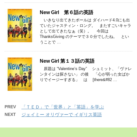
New Girl 第６話の英語
いきなり出てきたポールは ダイハード4.0にも出
ていたジャスティン・ロング。 またすごいキャラ
として出てきたなぁ（笑）。 今回は
ThanksGiving のテーマで３０分でしたね。 とい
うことで …
New Girl 第１３話の英語
原題は “Valentine’s Day” シュミット、「ヴァレ
ンタインは探さない」 の後 「心が弱った女ばか
りでイージーすぎる」 は [there&#82 …
PREV
「ＴＥＤ」で「世界」と「英語」を学ぶ
NEXT
ジェイミー オリヴァーで イギリス英語