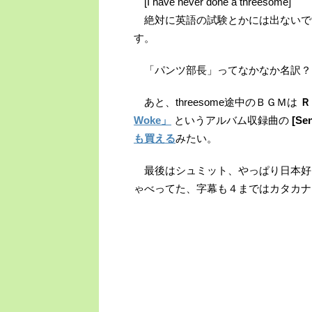
[I have never done a threesome]
絶対に英語の試験とかには出ないで
す。
「パンツ部長」ってなかなか名訳？！ だけ
あと、threesome途中のＢＧＭは
Ｒ
Woke」
というアルバム収録曲の
[Se
も買える
みたい。
最後はシュミット、やっぱり日本好
ゃべってた、字幕も４まではカタカナ