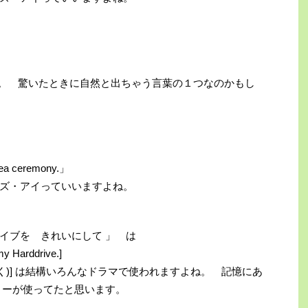
リフ。 驚いたときに自然と出ちゃう言葉の１つなのかもし
 tea ceremony.」
ズ・アイっていいますよね。
イブを きれいにして 」 は
y Harddrive.]
と間を置く)] は結構いろんなドラマで使われますよね。 記憶にあ
リーが使ってたと思います。