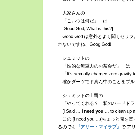
大家さんの
「こいつは何だ」 は
[Good God, What is this?]
Good God は意外とよく聞くセ
れないですね、Goog God!
シュミットの
「性的な無重力のお茶会だ」 は
「It’s sexually charged zero gravity
確かダーツでド真ん中のことをブル
シュミットの上司の
「やってくれる？ 私のハードドラ
[I Said …
I need you
… to clean up m
この [I need you …(ちょっ
るのでも
『アリー・マイラブ』
で ア