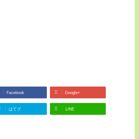
Facebook
Google+
!
はてブ
LINE