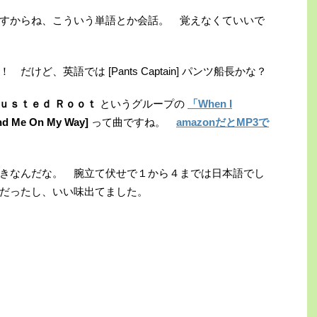
すからね、こういう単語とか会話。 覚えなくていいで
ど、英語では [Pants Captain] パンツ船長かな？
ｕｓｔｅｄ Ｒｏｏｔ
というグループの
「When I
nd Me On My Way]
って曲ですね。
amazonだとMP3で
きなんだな。 腕立て伏せで１から４までは日本語でし
だったし、いい味出てました。