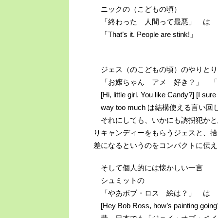
ニックの（こどもの頃）
「終わった 人間って最悪」 は
「That’s it. People are stink!」
ジェス（のこどもの頃）のやりとり
「お嬢ちゃん アメ 好き？」 「
[Hi, little girl. You like Candy?] [I s
way too much は結構使える言
それにしても、いかにも誘拐犯かと
りキャンディーをもらうジェスと、拾
差になるというのをコンパクトに伝え
そして個人的には懐かしい一言
シュミットの
「やあボブ・ロス 絵は？」 は
[Hey Bob Ross, how’s painting going