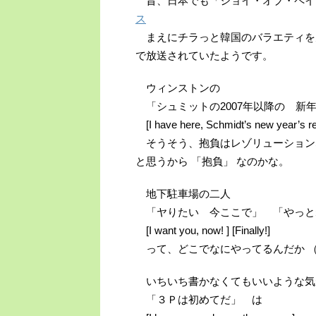
昔、日本でも「ジョイ・オブ・ペイ
ス
まえにチラっと韓国のバラエティを
で放送されていたようです。
ウィンストンの
「シュミットの2007年以降の 新
[I have here, Schmidt’s new year’s re
そうそう、抱負はレゾリューションなんです
と思うから 「抱負」 なのかな。
地下駐車場の二人
「ヤりたい 今ここで」 「やっと
[I want you, now! ] [Finally!]
って、どこでなにやってるんだか 
いちいち書かなくてもいいような気
「３Ｐは初めてだ」 は