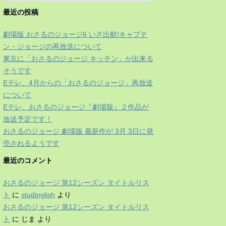
最近の投稿
劇場版 おさるのジョージ6 いざ出航!キャプテ
ン・ジョージの再放送について
東京に「おさるのジョージ キッチン」が出来る
そうです
Eテレ、4月からの「おさるのジョージ」再放送
について
Eテレ、おさるのジョージ『劇場版』２作品が
放送予定です！
おさるのジョージ 劇場版 最新作が 3月 3日に発
売されるようです
最近のコメント
おさるのジョージ 第12シーズン タイトルリス
ト
に
studinglish
より
おさるのジョージ 第12シーズン タイトルリス
ト
に
じま
より