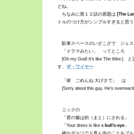
どね。
ちなみに第１２話の原題は
[The La
トルのつけ方がシンプルすぎると思う
駐車スペースのいざこざで ジェス
「ドラマみたい」 ってところ
[Oh my God! It’s like Th
す、
ザ・ワイヤー
「彼 ごめんね 大げさで」 は
[Sorry about this guy. He’s overreacti
ニックの
「君の服は的（まと）にされる」 
「Your dress is like a
bull’s-eye
」
確かダーツでド真ん中のことをブル