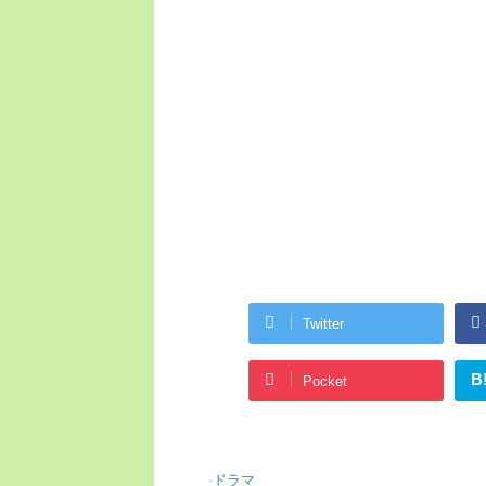
Twitter
B
Pocket
-
ドラマ